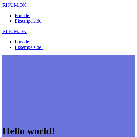
Skip
RISUM.DK
to
Forside.
content
Eksempelside.
RISUM.DK
Forside.
Eksempelside.
Hello world!