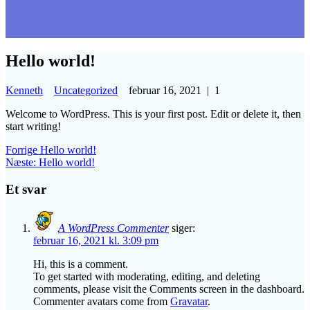
Hello world!
Kenneth
Uncategorized
februar 16, 2021
|
1
Welcome to WordPress. This is your first post. Edit or delete it, then
start writing!
Indlægsnavigation
Forrige
Forrige
Hello world!
Næste
indlæg:
Næste:
Hello world!
indlæg:
Et svar
A WordPress Commenter
siger:
februar 16, 2021 kl. 3:09 pm
Hi, this is a comment.
To get started with moderating, editing, and deleting
comments, please visit the Comments screen in the dashboard.
Commenter avatars come from
Gravatar
.